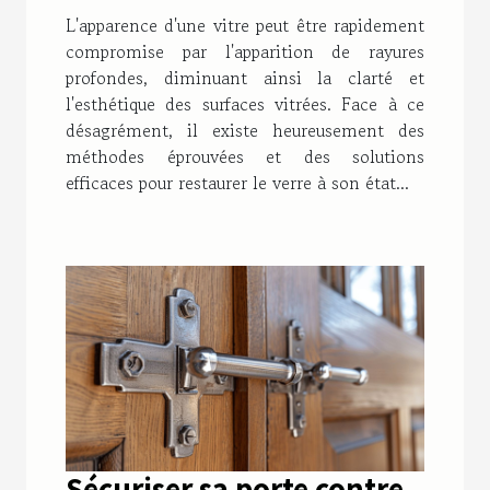
techniques et solutions
L'apparence d'une vitre peut être rapidement
efficaces pour un verre
compromise par l'apparition de rayures
comme neuf
profondes, diminuant ainsi la clarté et
l'esthétique des surfaces vitrées. Face à ce
désagrément, il existe heureusement des
méthodes éprouvées et des solutions
efficaces pour restaurer le verre à son état...
Sécuriser sa porte contre