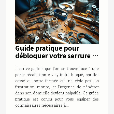
Guide pratique pour
débloquer votre serrure :
solutions face à un
Il arrive parfois que l'on se trouve face à une
cylindre bloqué, un
porte récalcitrante : cylindre bloqué, barillet
barillet cassé ou une porte
cassé ou porte fermée qui ne cède pas. La
fermée
frustration monte, et l'urgence de pénétrer
dans son domicile devient palpable. Ce guide
pratique est conçu pour vous équiper des
connaissaires nécessaires à...