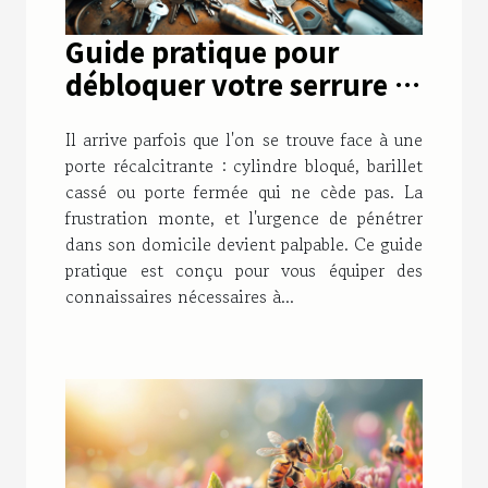
Guide pratique pour
débloquer votre serrure :
solutions face à un
Il arrive parfois que l'on se trouve face à une
cylindre bloqué, un
porte récalcitrante : cylindre bloqué, barillet
barillet cassé ou une porte
cassé ou porte fermée qui ne cède pas. La
fermée
frustration monte, et l'urgence de pénétrer
dans son domicile devient palpable. Ce guide
pratique est conçu pour vous équiper des
connaissaires nécessaires à...