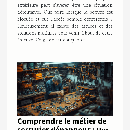
astuces et solutions pour
extérieure peut s'avérer être une situation
une serrure bloquée
déroutante. Que faire lorsque la serrure est
bloquée et que l'accès semble compromis ?
Heureusement, il existe des astuces et des
solutions pratiques pour venir à bout de cette
épreuve. Ce guide est conçu pour...
Comprendre le métier de
serrurier dépanneur : un