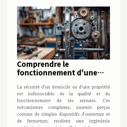
Comprendre le
fonctionnement d'une
serrure : schémas et
La sécurité d’un domicile ou d’une propriété
mécanismes détaillés
est indissociable de la qualité et du
pour les portes et portails
fonctionnement de ses serrures. Ces
mécanismes complexes, souvent perçus
comme de simples dispositifs d'ouverture et
de fermeture, recèlent une ingénierie